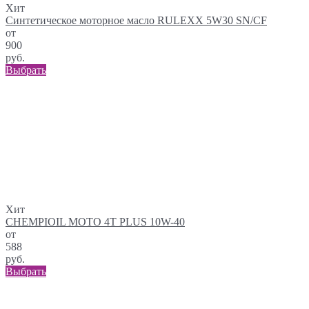
Хит
Синтетическое моторное масло RULEXX 5W30 SN/CF
от
900
руб.
Выбрать
Хит
CHEMPIOIL MOTO 4T PLUS 10W-40
от
588
руб.
Выбрать