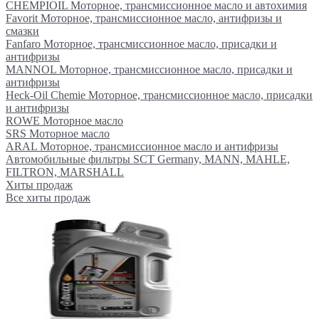
CHEMPIOIL Моторное, трансмиссионное масло и автохимия
Favorit Моторное, трансмиссионное масло, антифризы и
смазки
Fanfaro Моторное, трансмиссионное масло, присадки и
антифризы
MANNOL Моторное, трансмиссионное масло, присадки и
антифризы
Heck-Oil Chemie Моторное, трансмиссионное масло, присадки
и антифризы
ROWE Моторное масло
SRS Моторное масло
ARAL Моторное, трансмиссионное масло и антифризы
Автомобильные фильтры SCT Germany, MANN, MAHLE,
FILTRON, MARSHALL
Хиты продаж
Все хиты продаж