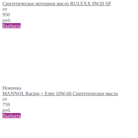
Синтетическое моторное масло RULEXX 0W20 SP
от
950
руб.
Выбрать
Новинка
MANNOL Racing + Ester 10W-60 Синтетическое масло
от
759
руб.
Выбрать