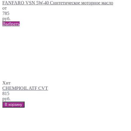
FANFARO VSN 5W-40 Синтетическое моторное масло
от
785
руб.
Выбрать
Хит
CHEMPIOIL ATF CVT
815
руб.
В корзину