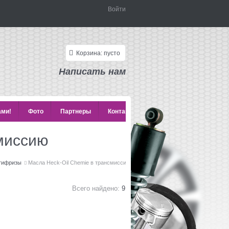
Войти
Корзина:
пусто
Написать нам
ами!
Фото
Партнеры
Контакты
смиссию
нтифризы
Масла Heck-Oil Chemie в трансмиссию
Всего найдено:
9