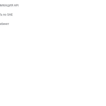
ФИКАЦИЯ API
Ь по SAE
абинет