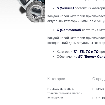
S (Service)
состоит из категор
Каждой новой категории присваиваетс
актуальны категории начиная с SH. 
C (Commercial)
состоит из кат
Каждой новой категории присваивает
сегодняшний день актуальны категор
Категории
TA, TB, TC
и
TD
пре
Обозначение
EC (Energy Cons
Категории
О прод
RULEXX Моторное,
ПРЕИМУ
трансмиссионное масло и
антифризы
ПРОИЗВ