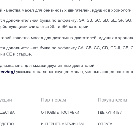
ий качества масел для бензиновых двигателей, идущих в хронологи
я дополнительная буква по алфавиту: SA, SB, SC, SD, SE, SF, SG, 
Действующими считаются SL- и SM-категории.
егорий качества масел для дизельных двигателей, идущих в хронол
ся дополнительная буква по алфавиту СA, СB, СC, СD, СD-II, CE, C
ии CE и старше.
дназначены для смазки двухтактных двигателей.
erving)
указывает на легкотекущее масло, уменьшающее расход т
укции
Партнерам
Покупателям
ЩЕСТВА
ОПТОВЫЕ ПОСТАВКИ
ГДЕ КУПИТЬ?
ОДСТВО
ИНТЕРНЕТ-МАГАЗИНАМ
ОПЛАТА