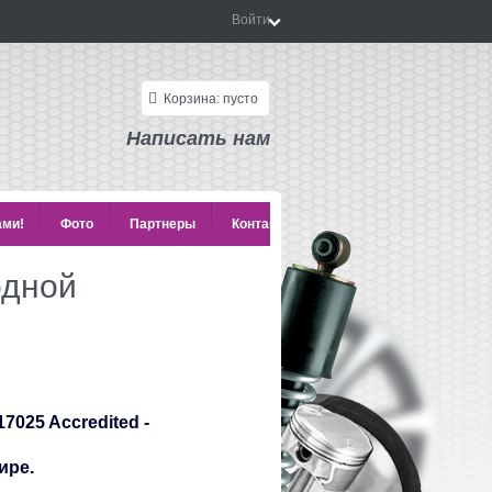
Войти
Корзина:
пусто
Написать нам
ами!
Фото
Партнеры
Контакты
одной
5 Accredited -
ире.