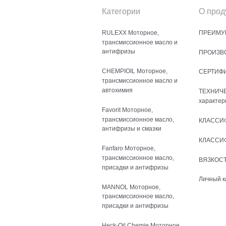
Категории
О прод
RULEXX Моторное,
ПРЕИМУ
трансмиссионное масло и
антифризы
ПРОИЗВ
CHEMPIOIL Моторное,
СЕРТИФ
трансмиссионное масло и
автохимия
ТЕХНИЧ
характер
Favorit Моторное,
трансмиссионное масло,
КЛАССИ
антифризы и смазки
КЛАССИ
Fanfaro Моторное,
трансмиссионное масло,
ВЯЗКОСТ
присадки и антифризы
Личный к
MANNOL Моторное,
трансмиссионное масло,
присадки и антифризы
Heck-Oil Chemie Моторное,