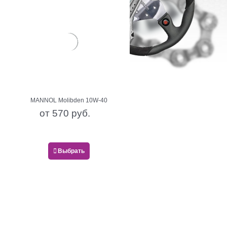
MANNOL Molibden 10W-40
от
570
 руб.
Выбрать