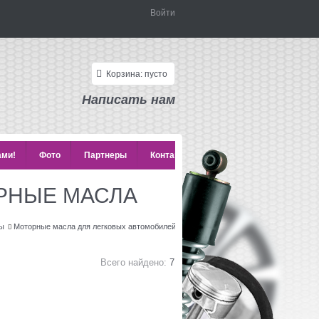
Войти
Корзина:
пусто
Написать нам
ами!
Фото
Партнеры
Контакты
РНЫЕ МАСЛА
зы
Моторные масла для легковых автомобилей
ПОЛУСИНТЕТИЧЕСКИЕ МОТОРНЫ
Всего найдено:
7