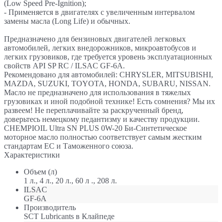
(Low Speed Pre-Ignition);
- Применяется в двигателях с увеличенным интервалом
замены масла (Long Life) и обычных.
Предназначено для бензиновых двигателей легковых
автомобилей, легких внедорожников, микроавтобусов и
легких грузовиков, где требуется уровень эксплуатационных
свойств API SP RC / ILSAC GF-6A.
Рекомендовано для автомобилей: CHRYSLER, MITSUBISHI,
MAZDA, SUZUKI, TOYOTA, HONDA, SUBARU, NISSAN.
Масло не предназначено для использования в тяжелых
грузовиках и иной подобной технике! Есть сомнения? Мы их
развеем! Не переплачивайте за раскрученный бренд,
доверьтесь немецкому педантизму и качеству продукции.
CHEMPIOIL Ultra SN PLUS 0W-20 Би-Синтетическое
моторное масло полностью соответствует самым жестким
стандартам ЕС и Таможенного союза.
Характеристики
Объем (л)
1 л., 4 л., 20 л., 60 л ., 208 л.
ILSAC
GF-6A
Производитель
SCT Lubricants в Клайпеде