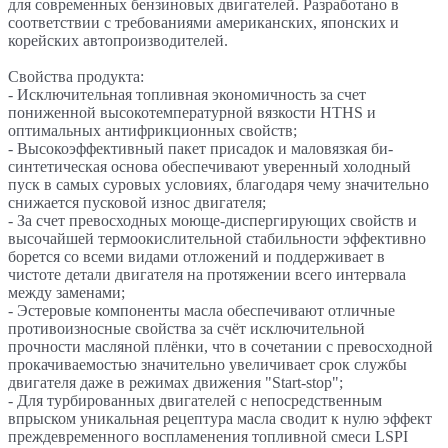
для современных бензиновых двигателей. Разработано в
соответствии с требованиями американских, японских и
корейских автопроизводителей.
Свойства продукта:
- Исключительная топливная экономичность за счет
пониженной выcокотемпературной вязкости HTHS и
оптимальных антифрикционных свойств;
- Высокоэффективный пакет присадок и маловязкая би-
синтетическая основа обеспечивают уверенный холодный
пуск в самых суровых условиях, благодаря чему значительно
снижается пусковой износ двигателя;
- За счет превосходных моюще-диспергирующих свойств и
высочайшей термоокислительной стабильности эффективно
борется со всеми видами отложений и поддерживает в
чистоте детали двигателя на протяжении всего интервала
между заменами;
- Эстеровые компоненты масла обеспечивают отличные
противоизносные свойства за счёт исключительной
прочности масляной плёнки, что в сочетании с превосходной
прокачиваемостью значительно увеличивает срок службы
двигателя даже в режимах движения "Start-stop";
- Для турбированных двигателей с непосредственным
впрыском уникальная рецептура масла сводит к нулю эффект
преждевременного воспламенения топливной смеси LSPI