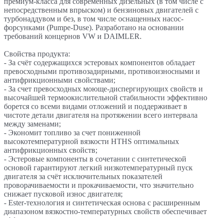
премиум-класса для современных дизельных (в том числе с
непосредственным впрыском) и бензиновых двигателей с
турбонаддувом и без, в том числе оснащенных насос-
форсунками (Pumpe-Duse). Разработано на основании
требований концернов VW и DAIMLER.
Свойства продукта:
- За счёт содержащихся эстеровых компонентов обладает
превосходными противозадирными, противоизносными и
антифрикционными свойствами;
- За счет превосходных моюще-диспергирующих свойств и
высочайшей термоокислительной стабильности эффективно
борется со всеми видами отложений и поддерживает в
чистоте детали двигателя на протяжении всего интервала
между заменами;
- Экономит топливо за счет пониженной
выcокотемпературной вязкости HTHS оптимальных
антифрикционных свойств;
- Эстеровые компоненты в сочетании с синтетической
основой гарантируют легкий низкотемпературный пуск
двигателя за счёт исключительных показателей
проворачиваемости и прокачиваемости, что значительно
снижает пусковой износ двигателя;
- Ester-технология и синтетическая основа с расширенным
диапазоном вязкостно-температурных свойств обеспечивает