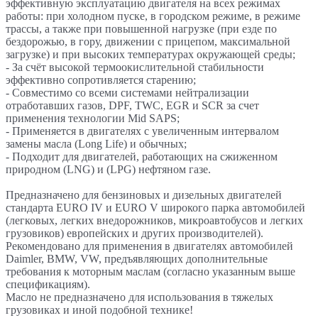
эффективную эксплуатацию двигателя на всех режимах
работы: при холодном пуске, в городском режиме, в режиме
трассы, а также при повышенной нагрузке (при езде по
бездорожью, в гору, движении с прицепом, максимальной
загрузке) и при высоких температурах окружающей среды;
- За счёт высокой термоокислительной стабильности
эффективно сопротивляется старению;
- Совместимо со всеми системами нейтрализации
отработавших газов, DPF, TWC, EGR и SCR за счет
применения технологии Mid SAPS;
- Применяется в двигателях с увеличенным интервалом
замены масла (Long Life) и обычных;
- Подходит для двигателей, работающих на сжиженном
природном (LNG) и (LPG) нефтяном газе.
Предназначено для бензиновых и дизельных двигателей
стандарта EURO IV и EURO V широкого парка автомобилей
(легковых, легких внедорожников, микроавтобусов и легких
грузовиков) европейских и других производителей).
Рекомендовано для применения в двигателях автомобилей
Daimler, BMW, VW, предъявляющих дополнительные
требования к моторным маслам (согласно указанным выше
спецификациям).
Масло не предназначено для использования в тяжелых
грузовиках и иной подобной технике!