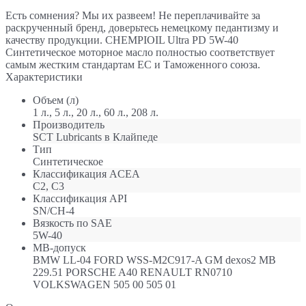
Есть сомнения? Мы их развеем! Не переплачивайте за
раскрученный бренд, доверьтесь немецкому педантизму и
качеству продукции. CHEMPIOIL Ultra PD 5W-40
Синтетическое моторное масло полностью соответствует
самым жестким стандартам ЕС и Таможенного союза.
Характеристики
Объем (л)
1 л., 5 л., 20 л., 60 л., 208 л.
Производитель
SCT Lubricants в Клайпеде
Тип
Синтетическое
Классификация ACEA
C2, C3
Классификация API
SN/CH-4
Вязкость по SAE
5W-40
МB-допуск
BMW LL-04 FORD WSS-M2C917-A GM dexos2 MB
229.51 PORSCHE A40 RENAULT RN0710
VOLKSWAGEN 505 00 505 01