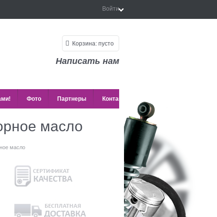
Войти
Корзина:
пусто
Написать нам
ами!
Фото
Партнеры
Контакты
орное масло
ное масло