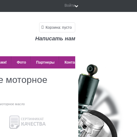
Войти
Корзина:
пусто
Написать нам
ами!
Фото
Партнеры
Контакты
е моторное
моторное масло