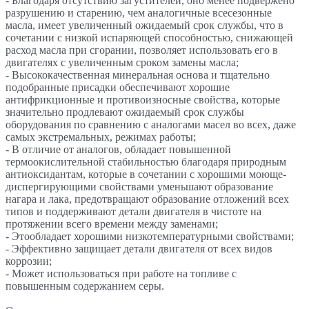
- Благодаря отсутствию загустителей, оно менее подвержено
разрушению и старению, чем аналогичные всесезонные
масла, имеет увеличенный ожидаемый срок службы, что в
сочетании с низкой испаряющей способностью, снижающей
расход масла при сгорании, позволяет использовать его в
двигателях с увеличенным сроком замены масла;
- Высококачественная минеральная основа и тщательно
подобранные присадки обеспечивают хорошие
антифрикционные и противоизносные свойства, которые
значительно продлевают ожидаемый срок службы
оборудования по сравнению с аналогами масел во всех, даже
самых экстремальных, режимах работы;
- В отличие от аналогов, обладает повышенной
термоокислительной стабильностью благодаря природным
антиоксидантам, которые в сочетании с хорошими моюще-
диспергирующими свойствами уменьшают образование
нагара и лака, предотвращают образование отложений всех
типов и поддерживают детали двигателя в чистоте на
протяжении всего времени между заменами;
- Этообладает хорошими низкотемпературными свойствами;
- Эффективно защищает детали двигателя от всех видов
коррозии;
- Может использоваться при работе на топливе с
повышенным содержанием серы.