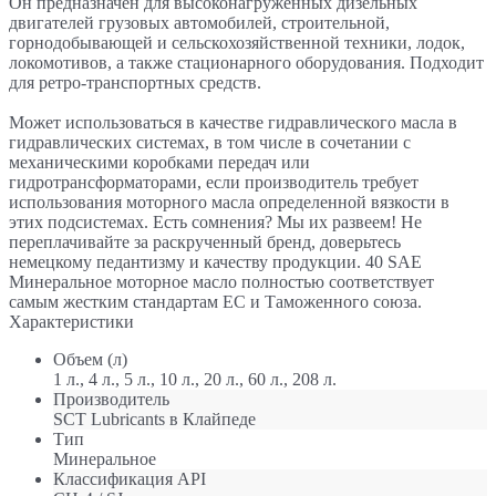
Он предназначен для высоконагруженных дизельных
двигателей грузовых автомобилей, строительной,
горнодобывающей и сельскохозяйственной техники, лодок,
локомотивов, а также стационарного оборудования. Подходит
для ретро-транспортных средств.
Может использоваться в качестве гидравлического масла в
гидравлических системах, в том числе в сочетании с
механическими коробками передач или
гидротрансформаторами, если производитель требует
использования моторного масла определенной вязкости в
этих подсистемах. Есть сомнения? Мы их развеем! Не
переплачивайте за раскрученный бренд, доверьтесь
немецкому педантизму и качеству продукции. 40 SAE
Минеральное моторное масло полностью соответствует
самым жестким стандартам ЕС и Таможенного союза.
Характеристики
Объем (л)
1 л., 4 л., 5 л., 10 л., 20 л., 60 л., 208 л.
Производитель
SCT Lubricants в Клайпеде
Тип
Минеральное
Классификация API